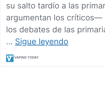
su salto tardío a las pri
argumentan los críticos— 
los debates de las primari
El
…
Sigue leyendo
ensordecedor
silencio
de
VAPING TODAY
los
medios
sobre
los
lazos
de
Mike
Bloomberg
con
Epstein