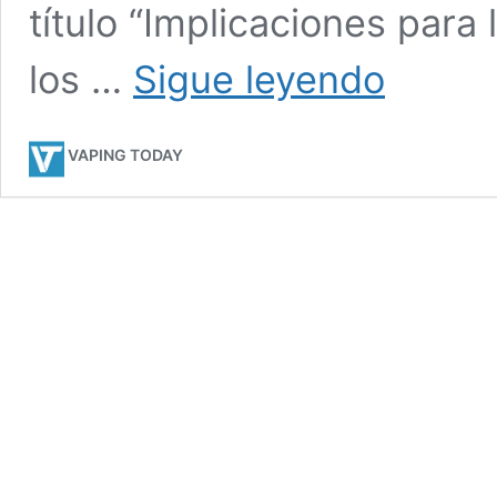
título “Implicaciones para
El
los …
Sigue leyendo
vapeo
podría
evitar
VAPING TODAY
casi
2
millones
de
muertes
en
las
próximas
décadas