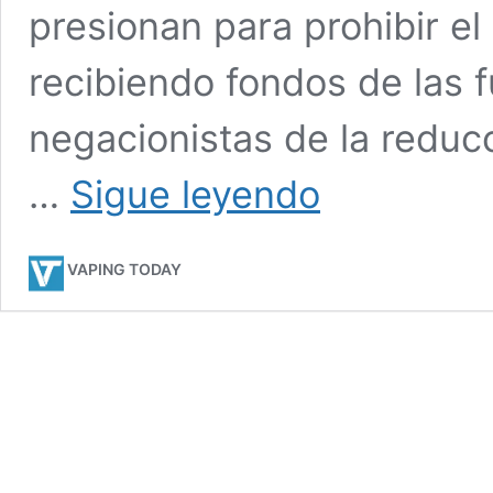
presionan para prohibir el
recibiendo fondos de las 
negacionistas de la redu
Investigación
…
Sigue leyendo
expone
la
financiación
VAPING TODAY
de
ONGs
extranjeras
para
presionar
la
prohibición
del
vapeo