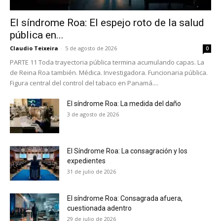
El síndrome Roa: El espejo roto de la salud
pública en...
Claudio Teixeira
-
5 de agosto de 2026
0
PARTE 11 Toda trayectoria pública termina acumulando capas. La
de Reina Roa también. Médica. Investigadora. Funcionaria pública.
Figura central del control del tabaco en Panamá....
No te pierdas de las
últimas noticias
El síndrome Roa: La medida del daño
3 de agosto de 2026
Suscríbete a nuestro boletín diario y
recibe todas las noticias del vapeo y la
reducción de daños en tu correo
El Síndrome Roa: La consagración y los
electrónico.
expedientes
31 de julio de 2026
Subscribe to our daily clipping and
receive all the news of vaping and
El síndrome Roa: Consagrada afuera,
tobacco harm reduction in your email.
cuestionada adentro
29 de julio de 2026