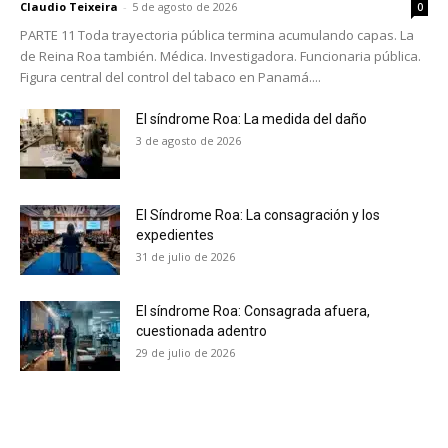
Claudio Teixeira
-
5 de agosto de 2026
0
PARTE 11 Toda trayectoria pública termina acumulando capas. La
de Reina Roa también. Médica. Investigadora. Funcionaria pública.
Figura central del control del tabaco en Panamá....
El síndrome Roa: La medida del daño
3 de agosto de 2026
El Síndrome Roa: La consagración y los
expedientes
31 de julio de 2026
El síndrome Roa: Consagrada afuera,
cuestionada adentro
29 de julio de 2026
No te pierdas de las
últimas noticias
Suscríbete a nuestro boletín diario y