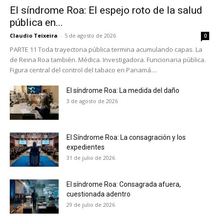
El síndrome Roa: El espejo roto de la salud
pública en...
Claudio Teixeira
-
5 de agosto de 2026
0
PARTE 11 Toda trayectoria pública termina acumulando capas. La
de Reina Roa también. Médica. Investigadora. Funcionaria pública.
Figura central del control del tabaco en Panamá....
No te pierdas de las
El síndrome Roa: La medida del daño
últimas noticias
3 de agosto de 2026
Suscríbete a nuestro boletín diario y
recibe todas las noticias del vapeo y la
El Síndrome Roa: La consagración y los
reducción de daños en tu correo
expedientes
electrónico.
31 de julio de 2026
Subscribe to our daily clipping and
receive all the news of vaping and
El síndrome Roa: Consagrada afuera,
tobacco harm reduction in your email.
cuestionada adentro
29 de julio de 2026
SUBSCRIBIRSE