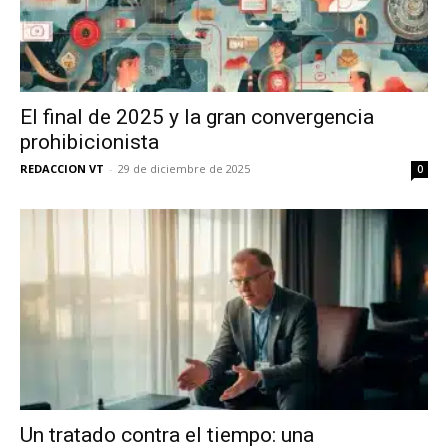
últimas noticias
Suscríbete a nuestro boletín diario y
recibe todas las noticias del vapeo y la
reducción de daños en tu correo
El final de 2025 y la gran convergencia
electrónico.
prohibicionista
Subscribe to our daily clipping and
REDACCION VT
-
29 de diciembre de 2025
0
receive all the news of vaping and
tobacco harm reduction in your email.
SUBSCRIBIRSE
Un tratado contra el tiempo: una