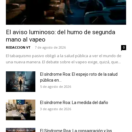
El aviso luminoso: del humo de segunda
mano al vapeo
REDACCION VT
-
7 de agosto de 2026
0
El tabaquismo pasivo obligó a la salud pública a ver el mundo de
una nueva manera. El debate sobre el vapeo exige, quizá, que...
El síndrome Roa: El espejo roto de la salud
pública en...
5 de agosto de 2026
El síndrome Roa: La medida del daño
3 de agosto de 2026
El Síndrome Roa: La consagración y los