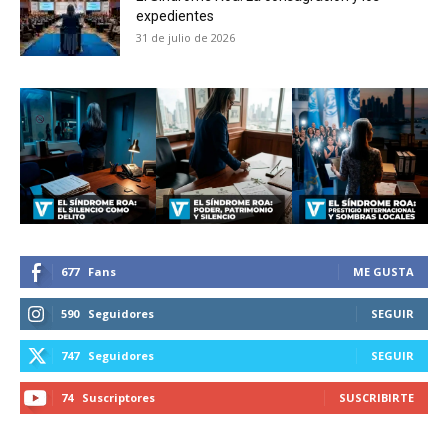
expedientes
31 de julio de 2026
677
Fans
ME GUSTA
590
Seguidores
SEGUIR
747
Seguidores
SEGUIR
74
Suscriptores
SUSCRIBIRTE