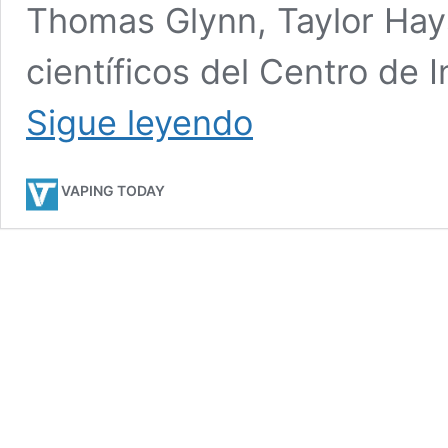
Thomas Glynn, Taylor Hay
científicos del Centro de 
Un
Sigue leyendo
llamado
a
la
VAPING TODAY
racionalidad
en
la
lucha
contra
el
tabaquismo