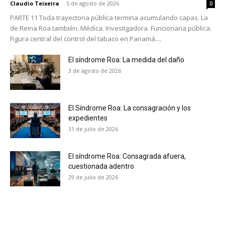
Claudio Teixeira
-
5 de agosto de 2026
0
PARTE 11 Toda trayectoria pública termina acumulando capas. La
de Reina Roa también. Médica. Investigadora. Funcionaria pública.
Figura central del control del tabaco en Panamá....
El síndrome Roa: La medida del daño
3 de agosto de 2026
El Síndrome Roa: La consagración y los
expedientes
31 de julio de 2026
El síndrome Roa: Consagrada afuera,
cuestionada adentro
29 de julio de 2026
No te pierdas de las
últimas noticias
Suscríbete a nuestro boletín diario y