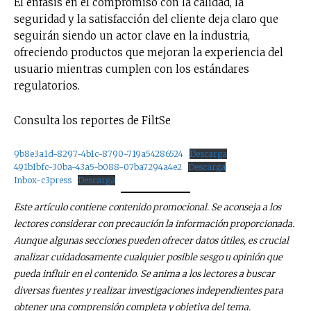
El énfasis en el compromiso con la calidad, la
seguridad y la satisfacción del cliente deja claro que
seguirán siendo un actor clave en la industria,
ofreciendo productos que mejoran la experiencia del
usuario mientras cumplen con los estándares
regulatorios.
Consulta los reportes de FiltSe
9b8e3a1d-8297-4b1c-8790-719a54286524
Descarga
491b1bfc-30ba-43a5-b088-07ba7294a4e2
Descarga
Inbox-c3press
Descarga
Este artículo contiene contenido promocional. Se aconseja a los
lectores considerar con precaución la información proporcionada.
Aunque algunas secciones pueden ofrecer datos útiles, es crucial
analizar cuidadosamente cualquier posible sesgo u opinión que
pueda influir en el contenido. Se anima a los lectores a buscar
diversas fuentes y realizar investigaciones independientes para
obtener una comprensión completa y objetiva del tema.