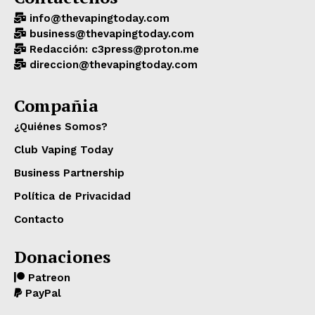
info@thevapingtoday.com
business@thevapingtoday.com
Redacción: c3press@proton.me
direccion@thevapingtoday.com
Compañia
¿Quiénes Somos?
Club Vaping Today
Business Partnership
Política de Privacidad
Contacto
Donaciones
Patreon
PayPal