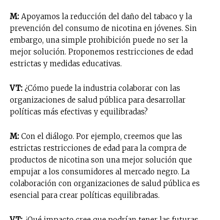
M:
Apoyamos la reducción del daño del tabaco y la
Suscríbete a nuestro boletín diario y
prevención del consumo de nicotina en jóvenes. Sin
recibe todas las noticias del vapeo y la
embargo, una simple prohibición puede no ser la
reducción de daños en tu correo
electrónico.
mejor solución. Proponemos restricciones de edad
estrictas y medidas educativas.
Subscribe to our daily clipping and
receive all the news of vaping and
VT:
¿Cómo puede la industria colaborar con las
tobacco harm reduction in your email.
organizaciones de salud pública para desarrollar
políticas más efectivas y equilibradas?
SUBSCRIBIRSE
M:
Con el diálogo. Por ejemplo, creemos que las
estrictas restricciones de edad para la compra de
productos de nicotina son una mejor solución que
empujar a los consumidores al mercado negro. La
colaboración con organizaciones de salud pública es
esencial para crear políticas equilibradas.
VT:
¿Qué impacto cree que podrían tener las futuras