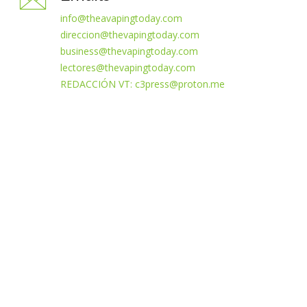
info@theavapingtoday.com
direccion@thevapingtoday.com
business@thevapingtoday.com
lectores@thevapingtoday.com
REDACCIÓN VT: c3press@proton.me