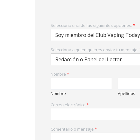
Selecciona una de las siguientes opciones:
*
Selecciona a quien quieres enviar tu mensaje:
Nombre
*
Nombre
Apellidos
Correo electrónico
*
Comentario o mensaje
*