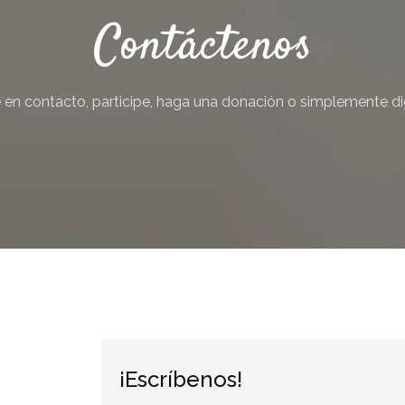
noticias
Contáctenos
Suscríbete a nuestro boletín di
noticias del vapeo y la reducc
electrónico.
en contacto, participe, haga una donación o simplemente di
Subscribe to our daily clipping
of vaping and tobacco harm re
¡Escríbenos!