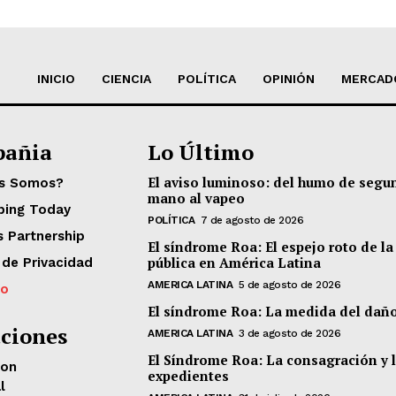
INICIO
CIENCIA
POLÍTICA
OPINIÓN
MERCAD
añia
Lo Último
El aviso luminoso: del humo de segu
es Somos?
mano al vapeo
ping Today
POLÍTICA
7 de agosto de 2026
s Partnership
El síndrome Roa: El espejo roto de la
pública en América Latina
 de Privacidad
AMERICA LATINA
5 de agosto de 2026
to
El síndrome Roa: La medida del dañ
ciones
AMERICA LATINA
3 de agosto de 2026
El Síndrome Roa: La consagración y 
eon
expedientes
l