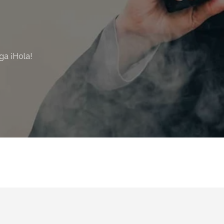
ario y recibe todas las
ión de daños en tu correo
ga ¡Hola!
 and receive all the news
duction in your email.
SUBSCRIBIRSE