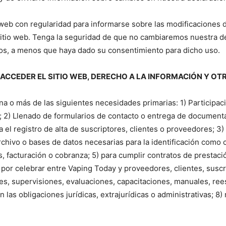
o web con regularidad para informarse sobre las modificaciones 
sitio web. Tenga la seguridad de que no cambiaremos nuestra d
No te pierdas de l
tos, a menos que haya dado su consentimiento para dicho uso.
noticias
 ACCEDER EL SITIO WEB, DERECHO A LA INFORMACIÓN Y O
Suscríbete a nuestro boletín di
noticias del vapeo y la reducc
a o más de las siguientes necesidades primarias: 1) Participac
electrónico.
; 2) Llenado de formularios de contacto o entrega de documenta
a el registro de alta de suscriptores, clientes o proveedores; 3)
Subscribe to our daily clipping
rchivo o bases de datos necesarias para la identificación como c
of vaping and tobacco harm re
s, facturación o cobranza; 5) para cumplir contratos de prestac
or celebrar entre Vaping Today y proveedores, clientes, suscrip
ones, supervisiones, evaluaciones, capacitaciones, manuales, ree
n las obligaciones jurídicas, extrajurídicas o administrativas; 8)