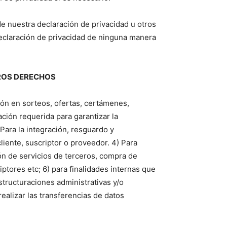
de nuestra declaración de privacidad u otros
eclaración de privacidad de ninguna manera
as últimas
TROS DERECHOS
ario y recibe todas las
ión de daños en tu correo
ión en sorteos, ofertas, certámenes,
ción requerida para garantizar la
 Para la integración, resguardo y
 and receive all the news
liente, suscriptor o proveedor. 4) Para
duction in your email.
ión de servicios de terceros, compra de
tores etc; 6) para finalidades internas que
SUBSCRIBIRSE
structuraciones administrativas y/o
 realizar las transferencias de datos