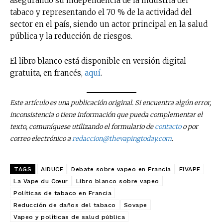
asegurando su independencia de la industria del
tabaco y representando el 70 % de la actividad del
No te pierdas de las
sector en el país, siendo un actor principal en la salud
pública y la reducción de riesgos.
últimas noticias
El libro blanco está disponible en versión digital
Suscríbete a nuestro boletín diario y
gratuita, en francés,
aquí
.
recibe todas las noticias del vapeo y la
reducción de daños en tu correo
electrónico.
Este artículo es una publicación original. Si encuentra algún error,
inconsistencia o tiene información que pueda complementar el
Subscribe to our daily clipping and
texto, comuníquese utilizando el formulario de
contacto
o por
receive all the news of vaping and
tobacco harm reduction in your email.
correo electrónico a
redaccion@thevapingtoday.com
.
SUBSCRIBIRSE
TAGS
AIDUCE
Debate sobre vapeo en Francia
FIVAPE
La Vape du Cœur
Libro blanco sobre vapeo
Políticas de tabaco en Francia
Reducción de daños del tabaco
Sovape
Vapeo y políticas de salud pública