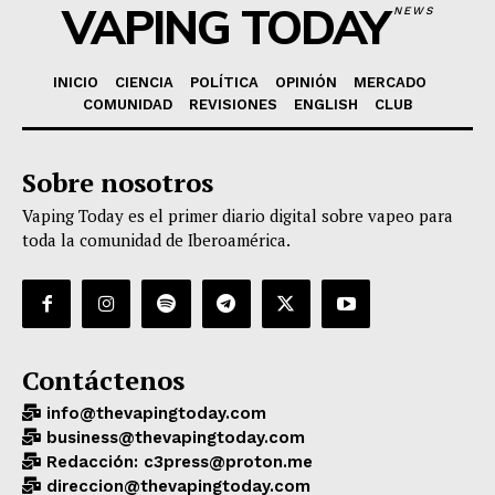
VAPING TODAY
NEWS
INICIO
CIENCIA
POLÍTICA
OPINIÓN
MERCADO
COMUNIDAD
REVISIONES
ENGLISH
CLUB
Sobre nosotros
Vaping Today es el primer diario digital sobre vapeo para
toda la comunidad de Iberoamérica.
Contáctenos
info@thevapingtoday.com
business@thevapingtoday.com
Redacción: c3press@proton.me
direccion@thevapingtoday.com