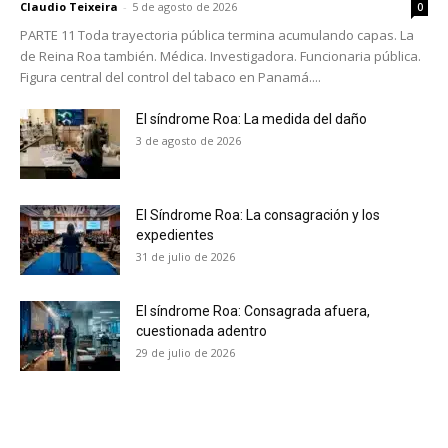
Claudio Teixeira
-
5 de agosto de 2026
0
PARTE 11 Toda trayectoria pública termina acumulando capas. La
de Reina Roa también. Médica. Investigadora. Funcionaria pública.
Figura central del control del tabaco en Panamá....
El síndrome Roa: La medida del daño
3 de agosto de 2026
El Síndrome Roa: La consagración y los
expedientes
31 de julio de 2026
El síndrome Roa: Consagrada afuera,
cuestionada adentro
29 de julio de 2026
No te pierdas de las
últimas noticias
Suscríbete a nuestro boletín diario y