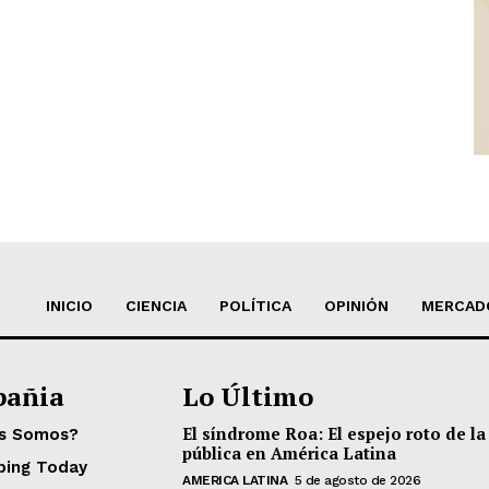
INICIO
CIENCIA
POLÍTICA
OPINIÓN
MERCAD
añia
Lo Último
El síndrome Roa: El espejo roto de la
es Somos?
pública en América Latina
ping Today
AMERICA LATINA
5 de agosto de 2026