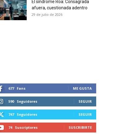
El síndrome Roa: Consagrada
 and receive all the news
afuera, cuestionada adentro
duction in your email.
29 de julio de 2026
SUBSCRIBIRSE
677
Fans
ME GUSTA
590
Seguidores
SEGUIR
747
Seguidores
SEGUIR
74
Suscriptores
SUSCRIBIRTE