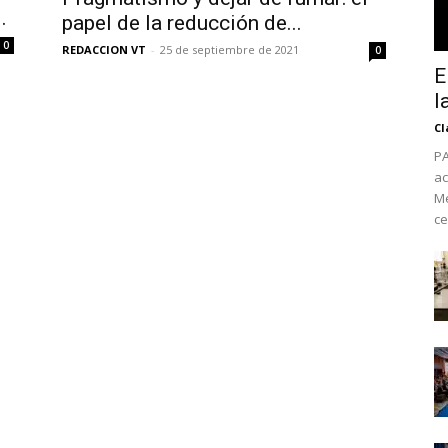
.
papel de la reducción de...
0
REDACCION VT
-
25 de septiembre de 2021
0
E
l
Cl
PA
ac
Mé
ce
No te pierdas de l
noticias
Suscríbete a nuestro boletín di
noticias del vapeo y la reducc
electrónico.