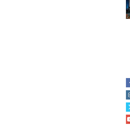
Subscribe to our daily clipping
of vaping and tobacco harm re