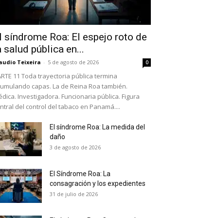
l síndrome Roa: El espejo roto de
a salud pública en...
audio Teixeira
-
5 de agosto de 2026
0
RTE 11 Toda trayectoria pública termina
umulando capas. La de Reina Roa también.
dica. Investigadora. Funcionaria pública. Figura
ntral del control del tabaco en Panamá....
El síndrome Roa: La medida del
daño
as últimas
3 de agosto de 2026
El Síndrome Roa: La
ario y recibe todas las
consagración y los expedientes
ión de daños en tu correo
31 de julio de 2026