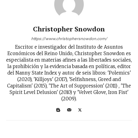
reducción de daños en tu correo
electrónico.
Subscribe to our daily clipping and
Christopher Snowdon
receive all the news of vaping and
tobacco harm reduction in your email.
https://www.christophersnowdon.com/
Escritor e investigador del Instituto de Asuntos
Económicos del Reino Unido, Christopher Snowdon es
SUBSCRIBIRSE
especialista en materias afines a las libertades sociales,
la prohibición y la evidencia basada en políticas, editor
del Nanny State Index y autor de seis libros: 'Polemics'
(2020), 'Killjoys' (2017), 'Selfishness, Greed and
Capitalism' (2015), 'The Art of Suppression' (2011) , 'The
Spirit Level Delusion' (2010) y 'Velvet Glove, Iron Fist'
(2009).