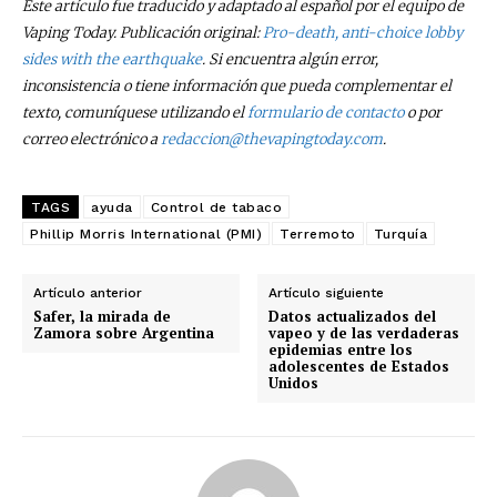
Este artículo fue traducido y adaptado al español por el equipo de
Vaping Today. Publicación original:
Pro-death, anti-choice lobby
sides with the earthquake
. Si encuentra algún error,
inconsistencia o tiene información que pueda complementar el
texto, comuníquese utilizando el
formulario de contacto
o por
correo electrónico a
redaccion@thevapingtoday.com
.
TAGS
ayuda
Control de tabaco
Phillip Morris International (PMI)
Terremoto
Turquía
Artículo anterior
Artículo siguiente
Safer, la mirada de
Datos actualizados del
Zamora sobre Argentina
vapeo y de las verdaderas
epidemias entre los
adolescentes de Estados
No te pierdas de las
Unidos
últimas noticias
Suscríbete a nuestro boletín diario y
recibe todas las noticias del vapeo y la