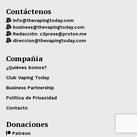
Contáctenos
info@thevapingtoday.com
business@thevapingtoday.com
Redacción: c3press@proton.me
direccion@thevapingtoday.com
Compañia
¿Quiénes Somos?
Club Vaping Today
Business Partnership
Política de Privacidad
Contacto
Donaciones
Patreon