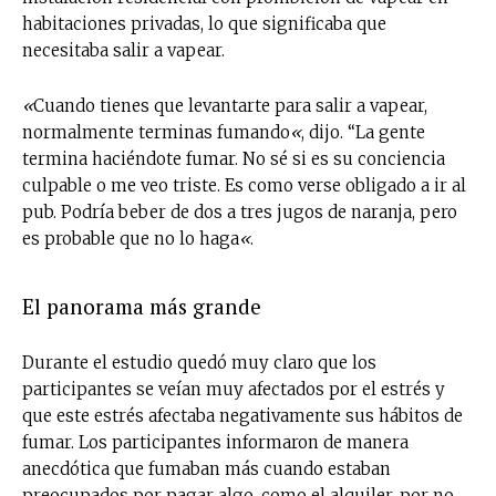
habitaciones privadas, lo que significaba que
Suscríbete a nuestro boletín diario y
necesitaba salir a vapear.
recibe todas las noticias del vapeo y la
reducción de daños en tu correo
«
Cuando tienes que levantarte para salir a vapear,
electrónico.
normalmente terminas fumando
«
, dijo. “La gente
termina haciéndote fumar. No sé si es su conciencia
Subscribe to our daily clipping and
culpable o me veo triste. Es como verse obligado a ir al
receive all the news of vaping and
tobacco harm reduction in your email.
pub. Podría beber de dos a tres jugos de naranja, pero
es probable que no lo haga
«
.
SUBSCRIBIRSE
El panorama más grande
Durante el estudio quedó muy claro que los
participantes se veían muy afectados por el estrés y
que este estrés afectaba negativamente sus hábitos de
fumar. Los participantes informaron de manera
anecdótica que fumaban más cuando estaban
preocupados por pagar algo, como el alquiler, por no