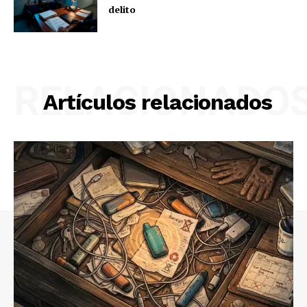
delito
RELACIONADO
Artículos relacionados