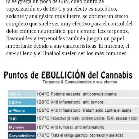
Si se grega un poco de CBN, cuyo punto de
vaporización es de 185°C y su efecto es narcótico,
sedante y analgésico muy fuerte, se obtiene un efecto
completo que suele ser muy efectivo para el control del
dolor crónico neuropático, por ejemplo. Los terpenos,
flavonoides y terpenoides también juegan un papel
importante debido a sus características. El mirceno, el
car-iofileno y el linalool suelen ser los más comunes.
No te pierdas de las
últimas noticias
Suscríbete a nuestro boletín diario y
recibe todas las noticias del vapeo y la
reducción de daños en tu correo
electrónico.