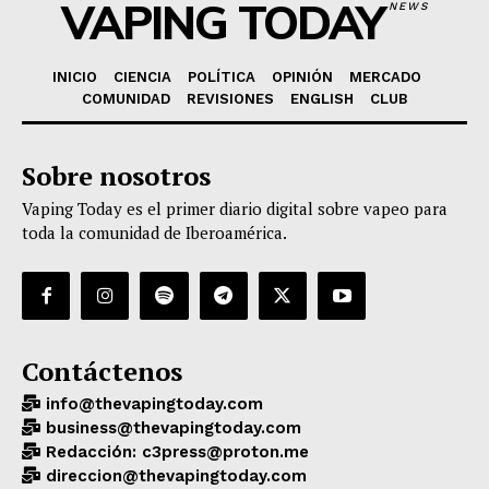
VAPING TODAY
NEWS
INICIO
CIENCIA
POLÍTICA
OPINIÓN
MERCADO
COMUNIDAD
REVISIONES
ENGLISH
CLUB
Sobre nosotros
Vaping Today es el primer diario digital sobre vapeo para
toda la comunidad de Iberoamérica.
Contáctenos
info@thevapingtoday.com
business@thevapingtoday.com
Redacción: c3press@proton.me
direccion@thevapingtoday.com