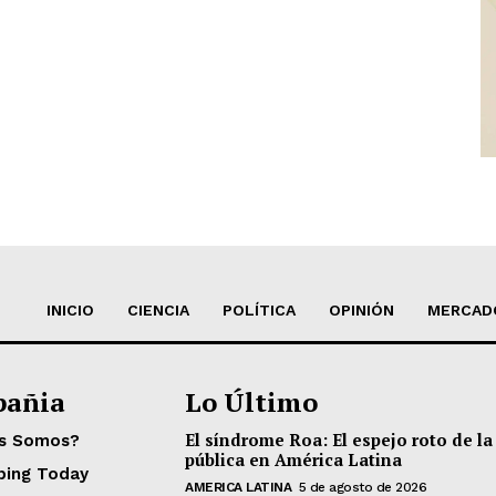
INICIO
CIENCIA
POLÍTICA
OPINIÓN
MERCAD
añia
Lo Último
El síndrome Roa: El espejo roto de la
es Somos?
pública en América Latina
ping Today
AMERICA LATINA
5 de agosto de 2026