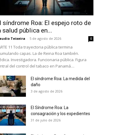
l síndrome Roa: El espejo roto de
a salud pública en...
audio Teixeira
-
5 de agosto de 2026
0
RTE 11 Toda trayectoria pública termina
umulando capas. La de Reina Roa también.
dica. Investigadora. Funcionaria pública. Figura
ntral del control del tabaco en Panamá....
El síndrome Roa: La medida del
daño
as últimas
3 de agosto de 2026
El Síndrome Roa: La
ario y recibe todas las
consagración y los expedientes
ión de daños en tu correo
31 de julio de 2026