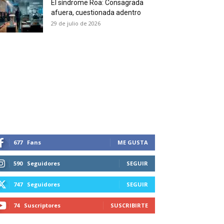
El síndrome Roa: Consagrada
 and receive all the news
afuera, cuestionada adentro
duction in your email.
29 de julio de 2026
SUBSCRIBIRSE
677
Fans
ME GUSTA
590
Seguidores
SEGUIR
747
Seguidores
SEGUIR
74
Suscriptores
SUSCRIBIRTE