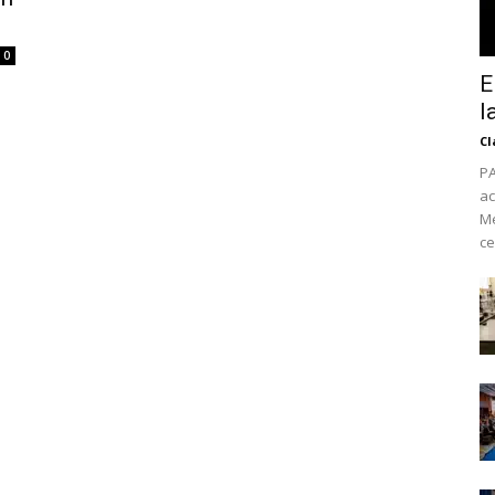
0
E
l
Cl
PA
ac
Mé
ce
No te pierdas de l
noticias
Suscríbete a nuestro boletín di
noticias del vapeo y la reducc
electrónico.