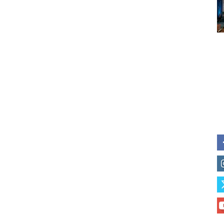
Subscribe to our daily clipping
of vaping and tobacco harm re