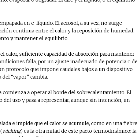
mpapada en e-líquido. El aerosol, a su vez, no surge
No te pierdas de l
ción continua entre el calor y la reposición de humedad.
noticias
nto y mantener el equilibrio.
r el calor, suficiente capacidad de absorción para mantener
Suscríbete a nuestro boletín di
noticias del vapeo y la reducc
diciones falla, por un ajuste inadecuado de potencia o d
electrónico.
r un protocolo que impone caudales bajos a un dispositivo
a del “vapor” cambia.
Subscribe to our daily clipping
of vaping and tobacco harm re
ma comienza a operar al borde del sobrecalentamiento. El
o del uso y pasa a representar, aunque sin intención, un
 calada e impide que el calor se acumule, como en una fiebr
(
wicking
) es la otra mitad de este pacto termodinámico: la