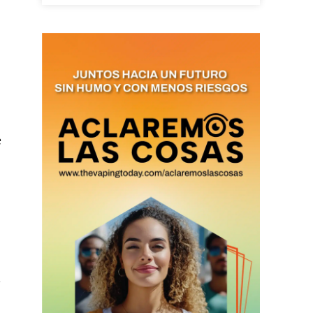
as últimas
ario y recibe todas las
ión de daños en tu correo
e
 and receive all the news
duction in your email.
SUBSCRIBIRSE
e