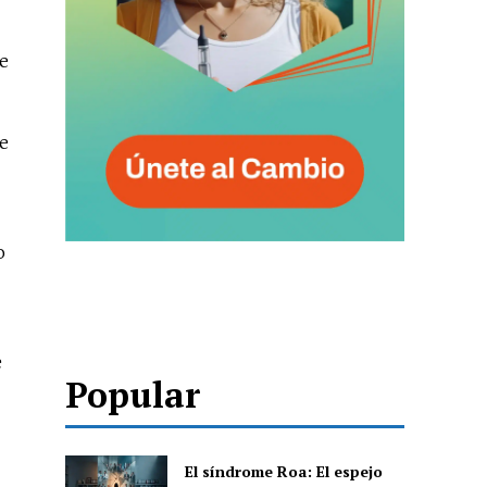
de
ue
o
e
Popular
El síndrome Roa: El espejo