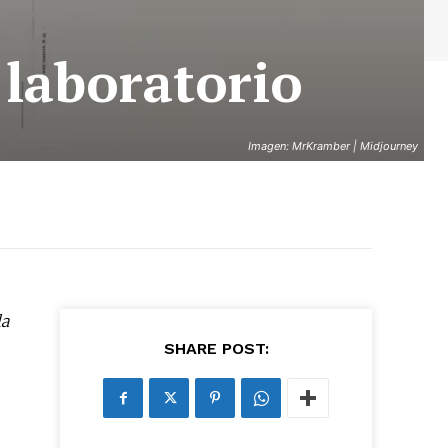
 laboratorio
Imagen: MrKramber | Midjourney
la
SHARE POST: