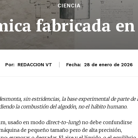
CIENCIA
rmica fabricada en
Por:
REDACCION VT
Fecha:
28 de enero de 2026
desmonta, sin estridencias, la base experimental de parte de 
idiendo la combustión del algodón, no el hábito humano.
-ohm, usado en modo
direct-to-lung
) no debe confundirse
a máquina de pequeño tamaño pero de alta precisión,
: evaporar o degradar. El aire y el líquido, o el equilibrio