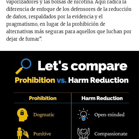
vaporizadores y las bolsas de nicotina. Aquí radica la
diferencia de enfoque de los defensores de la reducción
de daños, respaldados por la evidencia y el
pragmatismo, en lugar de la prohibición de
No te pierdas de las
alternativas más seguras para aquellos que luchan por
últimas noticias
dejar de fumar”.
Suscríbete a nuestro boletín diario y
recibe todas las noticias del vapeo y la
reducción de daños en tu correo
electrónico.
Subscribe to our daily clipping and
receive all the news of vaping and
tobacco harm reduction in your email.
SUBSCRIBIRSE