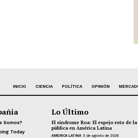
INICIO
CIENCIA
POLÍTICA
OPINIÓN
MERCAD
añia
Lo Último
El síndrome Roa: El espejo roto de la
es Somos?
pública en América Latina
ping Today
AMERICA LATINA
5 de agosto de 2026