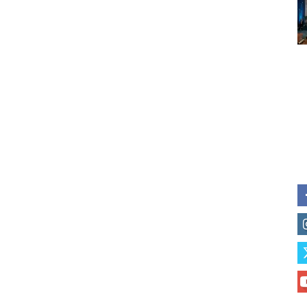
Subscribe to our daily clipping
of vaping and tobacco harm re