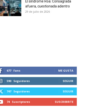
El síndrome Roa: Consagrada
 and receive all the news
afuera, cuestionada adentro
duction in your email.
29 de julio de 2026
SUBSCRIBIRSE
677
Fans
ME GUSTA
590
Seguidores
SEGUIR
747
Seguidores
SEGUIR
74
Suscriptores
SUSCRIBIRTE