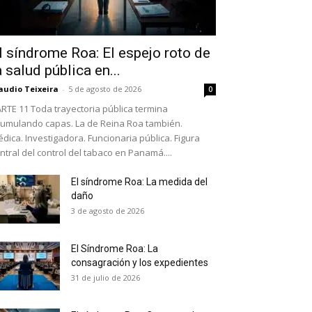
l síndrome Roa: El espejo roto de
a salud pública en...
audio Teixeira
-
5 de agosto de 2026
0
RTE 11 Toda trayectoria pública termina
umulando capas. La de Reina Roa también.
dica. Investigadora. Funcionaria pública. Figura
ntral del control del tabaco en Panamá....
El síndrome Roa: La medida del
daño
as últimas
3 de agosto de 2026
El Síndrome Roa: La
ario y recibe todas las
consagración y los expedientes
ión de daños en tu correo
31 de julio de 2026