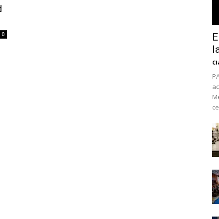
d
0
E
l
Cl
PA
ac
Mé
ce
No te pierdas de l
noticias
Suscríbete a nuestro boletín di
noticias del vapeo y la reducc
electrónico.