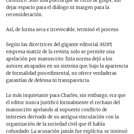
científico. Solo una puerta que se cerró de golpe, sin
dejar espacio para el diálogo ni margen para la
reconsideración.
Así, de forma seca e irrevocable, terminó el proceso.
Según las directrices del gigante editorial
MDPI
,
empresa matriz de la revista, solo se permite una
apelación por manuscrito. Esta norma dejó a los
autores atrapados en un sistema que, bajo la apariencia
de formalidad procedimental, no ofrece verdaderas
garantías de defensa ni transparencia.
Lo más inquietante para Charles, sin embargo, era que
el editor nunca justificó formalmente el rechazo del
manuscrito apelando al supuesto conflicto de
intereses derivado de su antigua vinculación con la
No te pierdas de las
organización de la sociedad civil que él había
últimas noticias
cofundado. La acusación jamás fue explícita: se insinuó