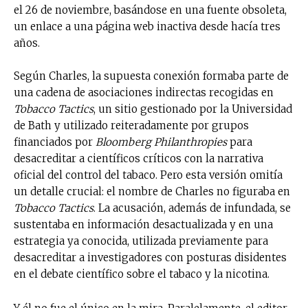
el 26 de noviembre, basándose en una fuente obsoleta,
un enlace a una página web inactiva desde hacía tres
Suscríbete a nuestro boletín diario y
años.
recibe todas las noticias del vapeo y la
reducción de daños en tu correo
electrónico.
Según Charles, la supuesta conexión formaba parte de
una cadena de asociaciones indirectas recogidas en
Subscribe to our daily clipping and
Tobacco Tactics
, un sitio gestionado por la Universidad
receive all the news of vaping and
de Bath y utilizado reiteradamente por grupos
tobacco harm reduction in your email.
financiados por
Bloomberg Philanthropies
para
desacreditar a científicos críticos con la narrativa
SUBSCRIBIRSE
oficial del control del tabaco. Pero esta versión omitía
un detalle crucial: el nombre de Charles no figuraba en
Tobacco Tactics
. La acusación, además de infundada, se
sustentaba en información desactualizada y en una
estrategia ya conocida, utilizada previamente para
desacreditar a investigadores con posturas disidentes
en el debate científico sobre el tabaco y la nicotina.