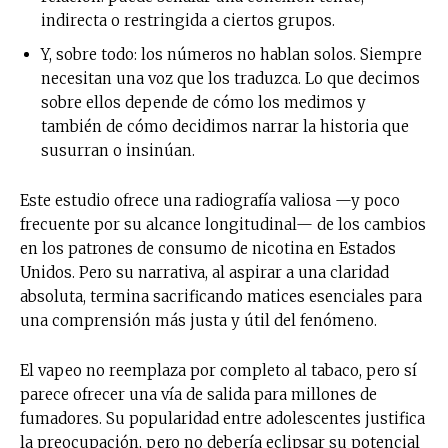
indirecta o restringida a ciertos grupos.
Suscríbete a nuestro boletín diario y
Y, sobre todo: los números no hablan solos. Siempre
recibe todas las noticias del vapeo y la
necesitan una voz que los traduzca. Lo que decimos
reducción de daños en tu correo
sobre ellos depende de cómo los medimos y
electrónico.
también de cómo decidimos narrar la historia que
Subscribe to our daily clipping and
susurran o insinúan.
receive all the news of vaping and
tobacco harm reduction in your email.
Este estudio ofrece una radiografía valiosa —y poco
frecuente por su alcance longitudinal— de los cambios
SUBSCRIBIRSE
en los patrones de consumo de nicotina en Estados
Unidos. Pero su narrativa, al aspirar a una claridad
absoluta, termina sacrificando matices esenciales para
una comprensión más justa y útil del fenómeno.
El vapeo no reemplaza por completo al tabaco, pero sí
parece ofrecer una vía de salida para millones de
fumadores. Su popularidad entre adolescentes justifica
la preocupación, pero no debería eclipsar su potencial