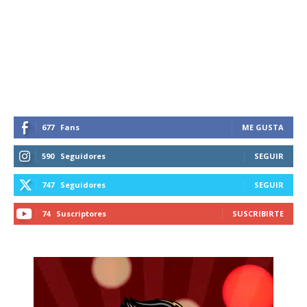
Suscríbete a nuestro boletín diario y
recibe todas las noticias del vapeo y la
reducción de daños en tu correo
electrónico.
Subscribe to our daily clipping and
receive all the news of vaping and
tobacco harm reduction in your email.
677
Fans
ME GUSTA
SUBSCRIBIRSE
590
Seguidores
SEGUIR
747
Seguidores
SEGUIR
74
Suscriptores
SUSCRIBIRTE