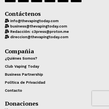
Contáctenos
info@thevapingtoday.com
business@thevapingtoday.com
Redacción: c3press@proton.me
direccion@thevapingtoday.com
Compañia
¿Quiénes Somos?
Club Vaping Today
Business Partnership
Política de Privacidad
Contacto
Donaciones