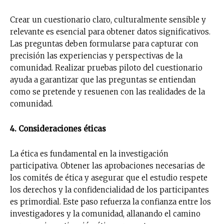
Crear un cuestionario claro, culturalmente sensible y
Suscríbete a nuestro boletín diario y
recibe todas las noticias del vapeo y la
relevante es esencial para obtener datos significativos.
reducción de daños en tu correo
Las preguntas deben formularse para capturar con
electrónico.
precisión las experiencias y perspectivas de la
comunidad. Realizar pruebas piloto del cuestionario
Subscribe to our daily clipping and
ayuda a garantizar que las preguntas se entiendan
receive all the news of vaping and
como se pretende y resuenen con las realidades de la
tobacco harm reduction in your email.
comunidad.
SUBSCRIBIRSE
4. Consideraciones éticas
La ética es fundamental en la investigación
participativa. Obtener las aprobaciones necesarias de
los comités de ética y asegurar que el estudio respete
los derechos y la confidencialidad de los participantes
es primordial. Este paso refuerza la confianza entre los
investigadores y la comunidad, allanando el camino