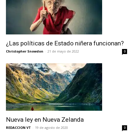
¿Las políticas de Estado niñera funcionan?
Christopher Snowdon
-
21 de mayo de 2022
0
No te pierdas de las
últimas noticias
Nueva ley en Nueva Zelanda
Suscríbete a nuestro boletín diario y
REDACCION VT
-
19 de agosto de 2020
0
recibe todas las noticias del vapeo y la