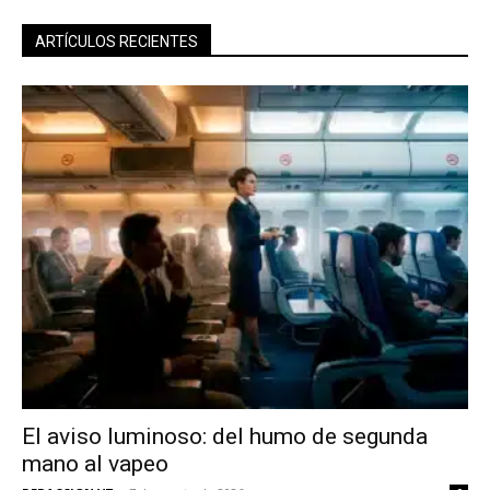
reducción de daños en tu correo
ARTÍCULOS RECIENTES
electrónico.
Subscribe to our daily clipping and
receive all the news of vaping and
tobacco harm reduction in your email.
SUBSCRIBIRSE
El aviso luminoso: del humo de segunda
mano al vapeo