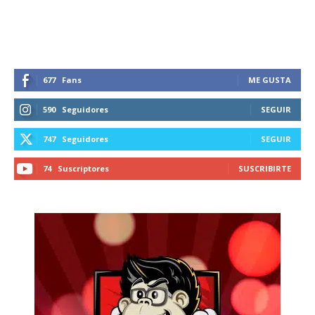
677
Fans
ME GUSTA
590
Seguidores
SEGUIR
747
Seguidores
SEGUIR
74
Suscriptores
SUSCRIBIRTE