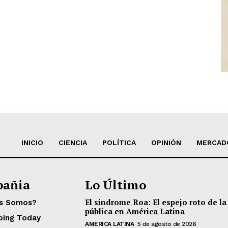
INICIO
CIENCIA
POLÍTICA
OPINIÓN
MERCAD
añia
Lo Último
El síndrome Roa: El espejo roto de la
es Somos?
pública en América Latina
ping Today
AMERICA LATINA
5 de agosto de 2026