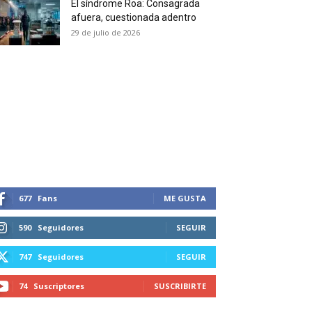
El síndrome Roa: Consagrada
 and receive all the news
afuera, cuestionada adentro
duction in your email.
29 de julio de 2026
SUBSCRIBIRSE
677
Fans
ME GUSTA
590
Seguidores
SEGUIR
747
Seguidores
SEGUIR
74
Suscriptores
SUSCRIBIRTE