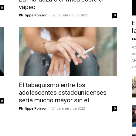
vapeo
0
Philippe Poirson
-
22 de febrero de 2022
0
E
l
Cl
PA
ac
Mé
ce
El tabaquismo entre los
No te pierdas de l
adolescentes estadounidenses
noticias
sería mucho mayor sin el...
0
Philippe Poirson
-
21 de enero de 2022
0
Suscríbete a nuestro boletín di
noticias del vapeo y la reducc
electrónico.