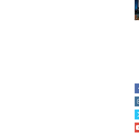
Subscribe to our daily clipping
of vaping and tobacco harm re