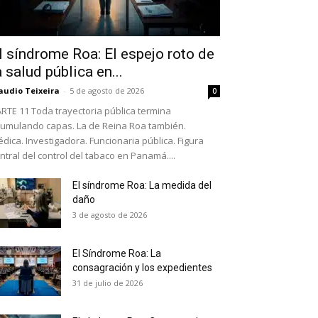
l síndrome Roa: El espejo roto de
a salud pública en...
audio Teixeira
-
5 de agosto de 2026
0
RTE 11 Toda trayectoria pública termina
umulando capas. La de Reina Roa también.
dica. Investigadora. Funcionaria pública. Figura
ntral del control del tabaco en Panamá....
El síndrome Roa: La medida del
daño
as últimas
3 de agosto de 2026
El Síndrome Roa: La
ario y recibe todas las
consagración y los expedientes
ión de daños en tu correo
31 de julio de 2026