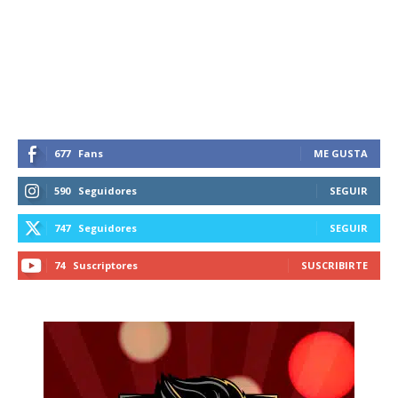
677
Fans
ME GUSTA
590
Seguidores
SEGUIR
747
Seguidores
SEGUIR
74
Suscriptores
SUSCRIBIRTE