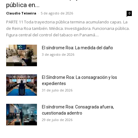
pública en...
Claudio Teixeira
-
5 de agosto de 2026
0
PARTE 11 Toda trayectoria pública termina acumulando capas. La
de Reina Roa también. Médica. Investigadora. Funcionaria pública.
Figura central del control del tabaco en Panamá....
El síndrome Roa: La medida del daño
3 de agosto de 2026
El Síndrome Roa: La consagración y los
expedientes
31 de julio de 2026
El síndrome Roa: Consagrada afuera,
cuestionada adentro
No te pierdas de las
29 de julio de 2026
últimas noticias