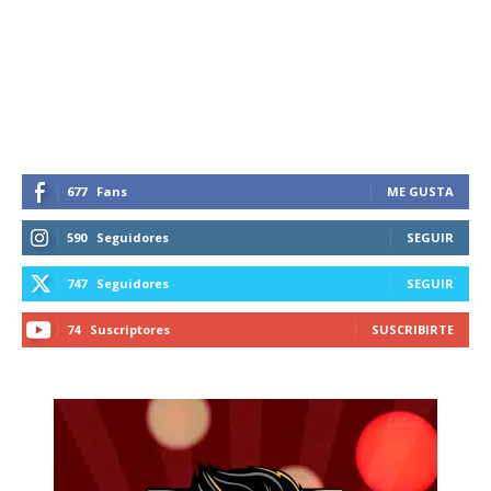
Suscríbete a nuestro boletín diario y
recibe todas las noticias del vapeo y la
reducción de daños en tu correo
electrónico.
Subscribe to our daily clipping and
receive all the news of vaping and
tobacco harm reduction in your email.
677
Fans
ME GUSTA
SUBSCRIBIRSE
590
Seguidores
SEGUIR
747
Seguidores
SEGUIR
74
Suscriptores
SUSCRIBIRTE