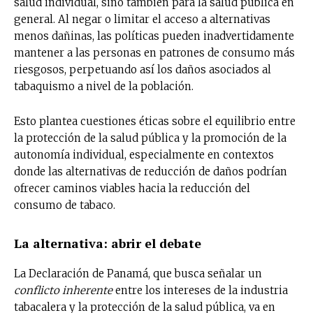
salud individual, sino también para la salud pública en
general. Al negar o limitar el acceso a alternativas
Suscríbete a nuestro boletín diario y
menos dañinas, las políticas pueden inadvertidamente
recibe todas las noticias del vapeo y la
mantener a las personas en patrones de consumo más
reducción de daños en tu correo
riesgosos, perpetuando así los daños asociados al
electrónico.
tabaquismo a nivel de la población.
Subscribe to our daily clipping and
receive all the news of vaping and
Esto plantea cuestiones éticas sobre el equilibrio entre
tobacco harm reduction in your email.
la protección de la salud pública y la promoción de la
autonomía individual, especialmente en contextos
SUBSCRIBIRSE
donde las alternativas de reducción de daños podrían
ofrecer caminos viables hacia la reducción del
consumo de tabaco.
La alternativa: abrir el debate
La Declaración de Panamá, que busca señalar un
conflicto inherente
entre los intereses de la industria
tabacalera y la protección de la salud pública, va en