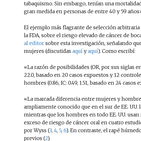
tabaquismo. Sin embargo, tenían una mortalidad
gran medida en personas de entre 40 y 59 años» 
El ejemplo más flagrante de selección arbitraria 
la FDA, sobre el riesgo elevado de cáncer de boc
al editor
sobre esta investigación, señalando qu
mujeres (discutidas
aquí
y
aquí
). Como escribí:
«La razón de posibilidades (OR, por sus siglas en
22.0, basado en 20 casos expuestos y 12 controle
hombres (0.86, IC: 0.49, 1.51, basado en 24 casos 
«La marcada diferencia entre mujeres y hombres
ampliamente conocido que en el sur de EE. UU. 
mientras que los hombres en todo EE. UU. usan 
exceso de riesgo de cáncer oral en cuatro estudi
por Wyss (
3
,
4
,
5
,
6
). En contraste, el rapé húmed
previos (
2
).