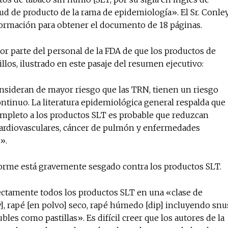
tud de producto de la rama de epidemiología». El Sr. Conle
Información para obtener el documento de 18 páginas.
No te pierdas de l
or parte del personal de la FDA de que los productos de
noticias
los, ilustrado en este pasaje del resumen ejecutivo:
sideran de mayor riesgo que las TRN, tienen un riesgo
Suscríbete a nuestro boletín di
noticias del vapeo y la reducc
inuo. La literatura epidemiológica general respalda que
electrónico.
ompleto a los productos SLT es probable que reduzcan
ardiovasculares, cáncer de pulmón y enfermedades
Subscribe to our daily clipping
».
of vaping and tobacco harm re
forme está gravemente sesgado contra los productos SLT.
ectamente todos los productos SLT en una «clase de
, rapé [en polvo] seco, rapé húmedo [dip] incluyendo snu
les como pastillas». Es difícil creer que los autores de la