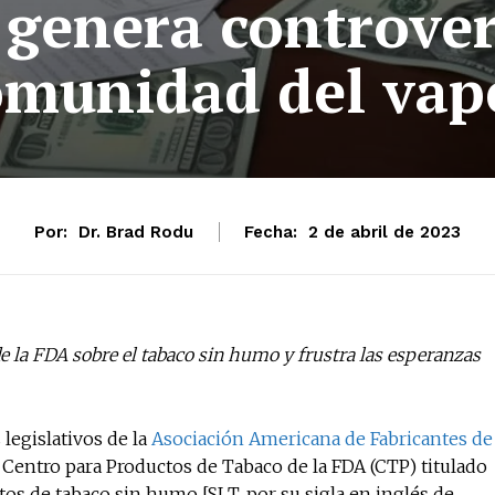
genera controver
omunidad del vap
Por:
Dr. Brad Rodu
Fecha:
2 de abril de 2023
 la FDA sobre el tabaco sin humo y frustra las esperanzas
 legislativos de la
Asociación Americana de Fabricantes de
 Centro para Productos de Tabaco de la FDA (CTP) titulado
os de tabaco sin humo [SLT, por su sigla en inglés de