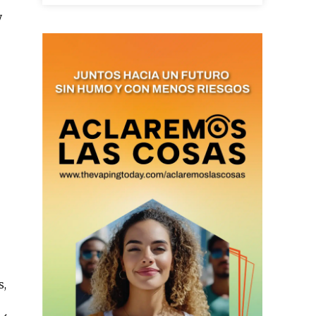
y
as últimas
ario y recibe todas las
ión de daños en tu correo
 and receive all the news
duction in your email.
SUBSCRIBIRSE
s,