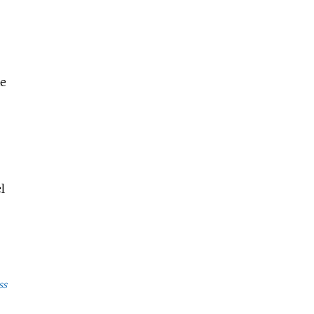
te
l
ss