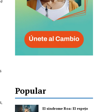
pé
s
Popular
s,
El síndrome Roa: El espejo