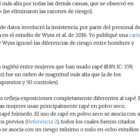
 más alta por todas las demás causas, que se observó en
[se eliminaron las razones de riesgo].
de datos involucró la insistencia, por parte del personal d
a en el estudio de Wyss et al. de 2016. Yo publiqué una
cart
e Wyss ignoró las diferencias de riesgo entre hombres y
 inglés) entre mujeres que han usado rapé (8.89, IC: 3.59,
s) fue un orden de magnitud más alta que la de los
expuestos y 50 controles).
 refleja exposiciones completamente diferentes al rapé. 
las mujeres usan principalmente rapé en polvo seco,
rapé húmedo. El uso de rapé en polvo seco se asocia con 
os previos (
Referencia 2
), todos los cuales fueron citados
o se asocia con un riesgo mínimo o nulo en ocho estudios