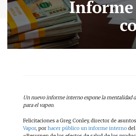
Informe 
c
Un nuevo informe interno expone la mentalidad de
para el vapeo.
Felicitaciones a Greg Conley, director de asuntos
Vapor
, por
hacer público un informe interno
del
«Resumen de los efectos de salud de los product