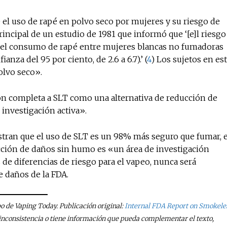
el uso de rapé en polvo seco por mujeres y su riesgo de
incipal de un estudio de 1981 que informó que ‘[e]l riesgo
on el consumo de rapé entre mujeres blancas no fumadoras
anza del 95 por ciento, de 2.6 a 6.7).’ (
4
) Los sujetos en es
olvo seco».
ión completa a SLT como una alternativa de reducción de
investigación activa».
tran que el uso de SLT es un 98% más seguro que fumar, e
ucción de daños sin humo es «un área de investigación
 de diferencias de riesgo para el vapeo, nunca será
e daños de la FDA.
po de Vaping Today. Publicación original:
Internal FDA Report on Smokele
, inconsistencia o tiene información que pueda complementar el texto,