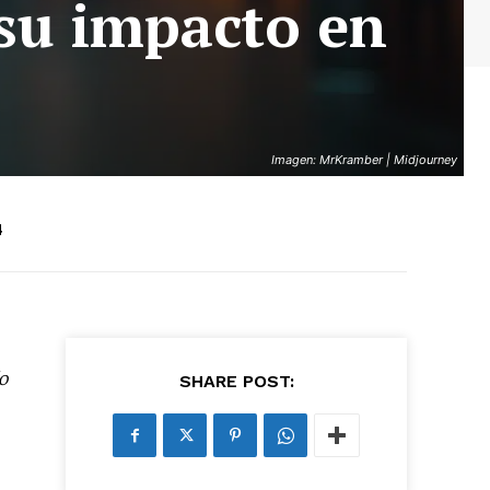
 su impacto en
Imagen: MrKramber | Midjourney
4
o
SHARE POST: