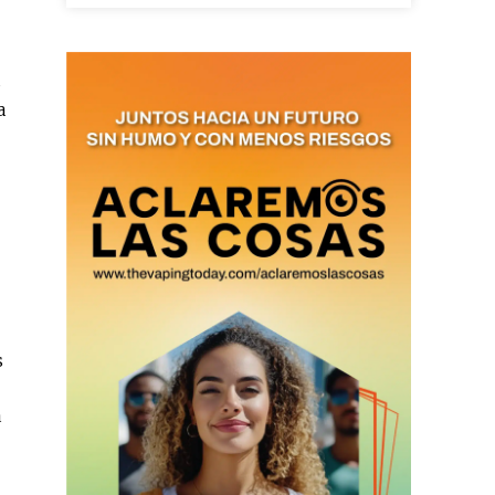
s
as últimas
a
ario y recibe todas las
ión de daños en tu correo
 and receive all the news
duction in your email.
s
SUBSCRIBIRSE
a