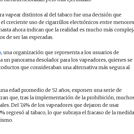
ra vapear distintos al del tabaco fue una decisión que
el creciente uso de cigarrillos electrónicos entre menore
No te pierdas de l
 hasta ahora indican que la realidad es mucho más complej
noticias
jos de ser las esperadas.
a
, una organización que representa a los usuarios de
Suscríbete a nuestro boletín di
noticias del vapeo y la reducc
vela un panorama desolador para los vapeadores, quienes se
electrónico.
productos que consideraban una alternativa más segura al
Subscribe to our daily clipping
of vaping and tobacco harm re
n una edad promedio de 52 años, exponen una serie de
tran que, tras la implementación de la prohibición, mucho
nales. Del 7,4% de los vapeadores que dejaron de usar
,63% regresó al tabaco, lo que subraya el fracaso de la medid
uismo.