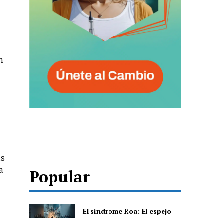
n
us
a
Popular
El síndrome Roa: El espejo