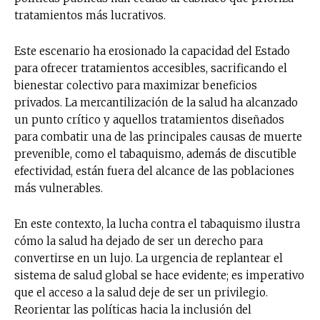
tratamientos más lucrativos.
Este escenario ha erosionado la capacidad del Estado
para ofrecer tratamientos accesibles, sacrificando el
bienestar colectivo para maximizar beneficios
No te pierdas de las
privados. La mercantilización de la salud ha alcanzado
últimas noticias
un punto crítico y aquellos tratamientos diseñados
para combatir una de las principales causas de muerte
Suscríbete a nuestro boletín diario y
prevenible, como el tabaquismo, además de discutible
recibe todas las noticias del vapeo y la
efectividad, están fuera del alcance de las poblaciones
reducción de daños en tu correo
más vulnerables.
electrónico.
Subscribe to our daily clipping and
En este contexto, la lucha contra el tabaquismo ilustra
receive all the news of vaping and
cómo la salud ha dejado de ser un derecho para
tobacco harm reduction in your email.
convertirse en un lujo. La urgencia de replantear el
sistema de salud global se hace evidente; es imperativo
SUBSCRIBIRSE
que el acceso a la salud deje de ser un privilegio.
Reorientar las políticas hacia la inclusión del