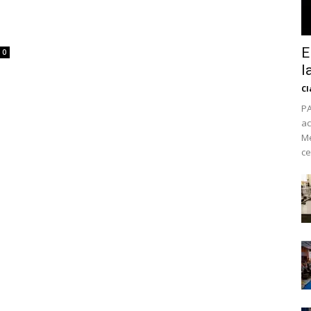
E
0
l
Cl
PA
ac
Mé
ce
No te pierdas de l
noticias
Suscríbete a nuestro boletín di
noticias del vapeo y la reducc
electrónico.