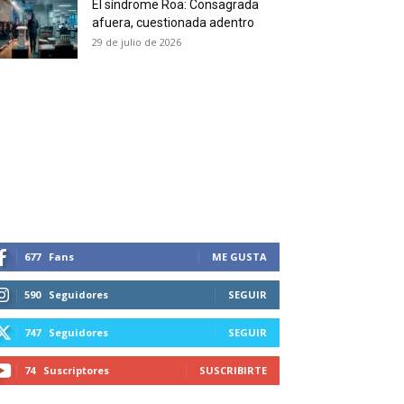
El síndrome Roa: Consagrada
 and receive all the news
afuera, cuestionada adentro
duction in your email.
29 de julio de 2026
SUBSCRIBIRSE
677
Fans
ME GUSTA
590
Seguidores
SEGUIR
747
Seguidores
SEGUIR
74
Suscriptores
SUSCRIBIRTE