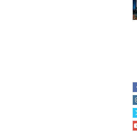
Subscribe to our daily clipping
of vaping and tobacco harm re