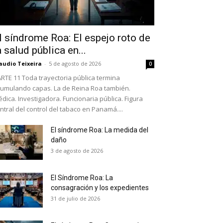
l síndrome Roa: El espejo roto de
a salud pública en...
audio Teixeira
-
5 de agosto de 2026
0
RTE 11 Toda trayectoria pública termina
umulando capas. La de Reina Roa también.
dica. Investigadora. Funcionaria pública. Figura
ntral del control del tabaco en Panamá....
El síndrome Roa: La medida del
daño
as últimas
3 de agosto de 2026
El Síndrome Roa: La
ario y recibe todas las
consagración y los expedientes
ión de daños en tu correo
31 de julio de 2026