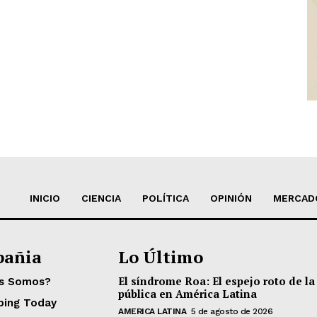
INICIO
CIENCIA
POLÍTICA
OPINIÓN
MERCAD
añia
Lo Último
El síndrome Roa: El espejo roto de la
es Somos?
pública en América Latina
ping Today
AMERICA LATINA
5 de agosto de 2026