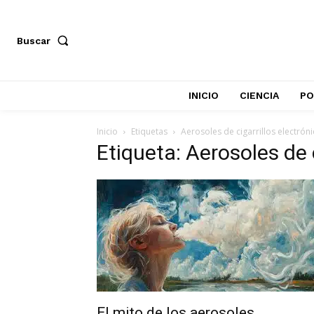
Buscar
INICIO
CIENCIA
PO
Inicio
Etiquetas
Aerosoles de cigarrillos electrón
Etiqueta: Aerosoles de 
El mito de los aerosoles