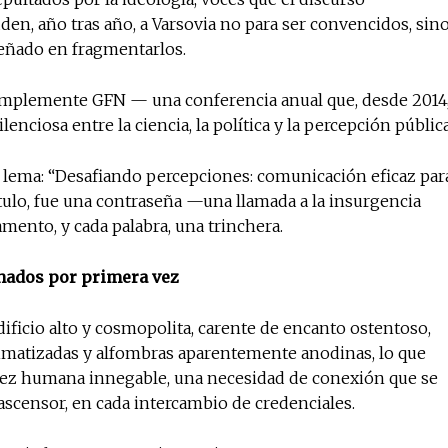
den, año tras año, a Varsovia no para ser convencidos, sin
eñado en fragmentarlos.
No te pierdas de l
simplemente GFN — una conferencia anual que, desde 2014
noticias
lenciosa entre la ciencia, la política y la percepción pública
el lema: “Desafiando percepciones: comunicación eficaz par
Suscríbete a nuestro boletín di
noticias del vapeo y la reducc
ítulo, fue una contraseña —una llamada a la insurgencia
electrónico.
ento, y cada palabra, una trinchera.
Subscribe to our daily clipping
chados por primera vez
of vaping and tobacco harm re
dificio alto y cosmopolita, carente de encanto ostentoso,
climatizadas y alfombras aparentemente anodinas, lo que
idez humana innegable, una necesidad de conexión que se
l ascensor, en cada intercambio de credenciales.