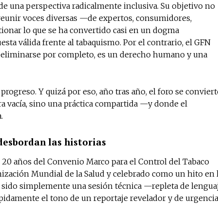
de una perspectiva radicalmente inclusiva. Su objetivo no
o: reunir voces diversas —de expertos, consumidores,
stionar lo que se ha convertido casi en un dogma
uesta válida frente al tabaquismo. Por el contrario, el GFN
a eliminarse por completo, es un derecho humano y una
l progreso. Y quizá por eso, año tras año, el foro se conviert
a vacía, sino una práctica compartida —y donde el
.
desbordan las historias
os 20 años del Convenio Marco para el Control del Tabaco
nización Mundial de la Salud y celebrado como un hito en 
r sido simplemente una sesión técnica —repleta de lengua
pidamente el tono de un reportaje revelador y de urgenci