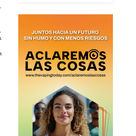
o
as últimas
,
.
a
ario y recibe todas las
ión de daños en tu correo
 and receive all the news
duction in your email.
SUBSCRIBIRSE