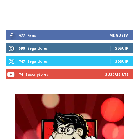
reducción de daños en tu correo
electrónico.
Subscribe to our daily clipping and
receive all the news of vaping and
677
Fans
ME GUSTA
tobacco harm reduction in your email.
590
Seguidores
SEGUIR
SUBSCRIBIRSE
747
Seguidores
SEGUIR
74
Suscriptores
SUSCRIBIRTE