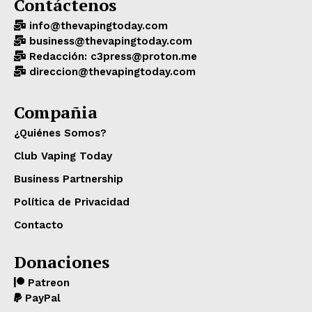
Contáctenos
info@thevapingtoday.com
business@thevapingtoday.com
Redacción: c3press@proton.me
direccion@thevapingtoday.com
Compañia
¿Quiénes Somos?
Club Vaping Today
Business Partnership
Política de Privacidad
Contacto
Donaciones
Patreon
PayPal