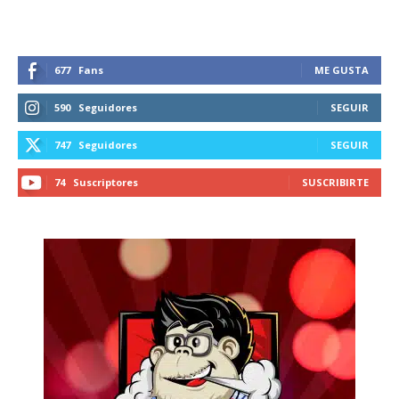
677
Fans
ME GUSTA
590
Seguidores
SEGUIR
747
Seguidores
SEGUIR
74
Suscriptores
SUSCRIBIRTE