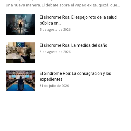
reducción de daños en tu correo
una nueva manera. El debate sobre el vapeo exige, quizá, que...
electrónico.
El síndrome Roa: El espejo roto de la salud
Subscribe to our daily clipping and
pública en...
receive all the news of vaping and
5 de agosto de 2026
tobacco harm reduction in your email.
El síndrome Roa: La medida del daño
SUBSCRIBIRSE
3 de agosto de 2026
El Síndrome Roa: La consagración y los
expedientes
31 de julio de 2026