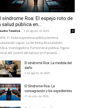
l síndrome Roa: El espejo roto de
a salud pública en...
audio Teixeira
-
5 de agosto de 2026
0
RTE 11 Toda trayectoria pública termina
umulando capas. La de Reina Roa también.
dica. Investigadora. Funcionaria pública. Figura
ntral del control del tabaco en Panamá....
El síndrome Roa: La medida del
daño
as últimas
3 de agosto de 2026
El Síndrome Roa: La
ario y recibe todas las
consagración y los expedientes
ión de daños en tu correo
31 de julio de 2026