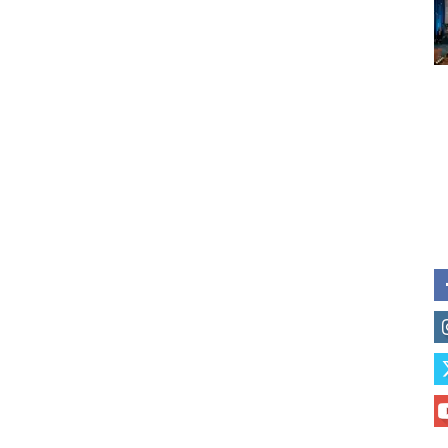
Subscribe to our daily clipping
of vaping and tobacco harm re