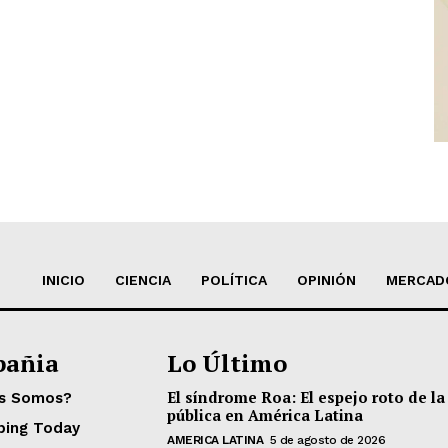
INICIO
CIENCIA
POLÍTICA
OPINIÓN
MERCAD
añia
Lo Último
El síndrome Roa: El espejo roto de la
es Somos?
pública en América Latina
ping Today
AMERICA LATINA
5 de agosto de 2026