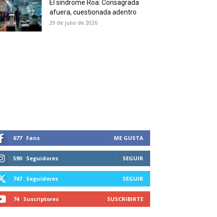
El síndrome Roa: Consagrada
 and receive all the news
afuera, cuestionada adentro
duction in your email.
29 de julio de 2026
SUBSCRIBIRSE
677
Fans
ME GUSTA
590
Seguidores
SEGUIR
747
Seguidores
SEGUIR
74
Suscriptores
SUSCRIBIRTE