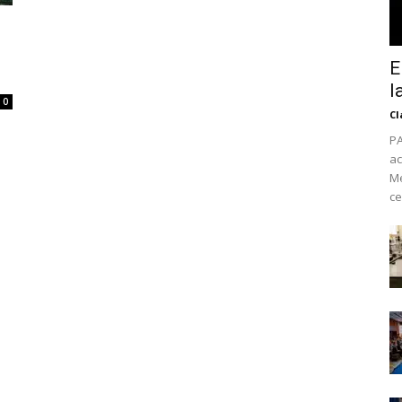
E
l
0
Cl
PA
ac
Mé
ce
No te pierdas de l
noticias
Suscríbete a nuestro boletín di
noticias del vapeo y la reducc
electrónico.