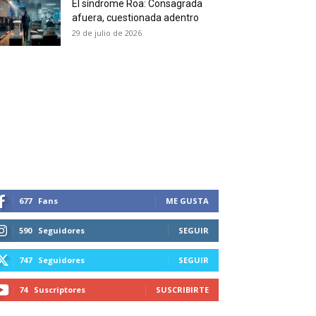
El síndrome Roa: Consagrada
 and receive all the news
afuera, cuestionada adentro
duction in your email.
29 de julio de 2026
SUBSCRIBIRSE
677
Fans
ME GUSTA
590
Seguidores
SEGUIR
747
Seguidores
SEGUIR
74
Suscriptores
SUSCRIBIRTE