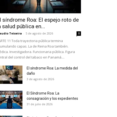
l síndrome Roa: El espejo roto de
a salud pública en...
audio Teixeira
-
5 de agosto de 2026
0
RTE 11 Toda trayectoria pública termina
umulando capas. La de Reina Roa también.
dica. Investigadora. Funcionaria pública. Figura
ntral del control del tabaco en Panamá....
El síndrome Roa: La medida del
daño
as últimas
3 de agosto de 2026
El Síndrome Roa: La
ario y recibe todas las
consagración y los expedientes
ión de daños en tu correo
31 de julio de 2026