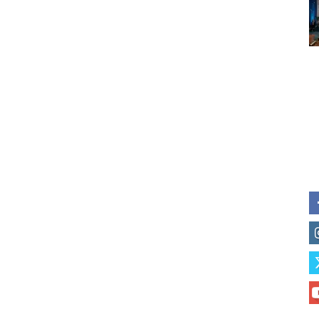
Subscribe to our daily clipping
of vaping and tobacco harm re