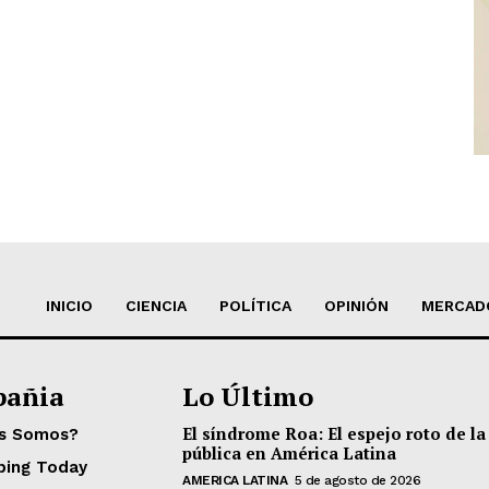
INICIO
CIENCIA
POLÍTICA
OPINIÓN
MERCAD
añia
Lo Último
El síndrome Roa: El espejo roto de la
es Somos?
pública en América Latina
ping Today
AMERICA LATINA
5 de agosto de 2026