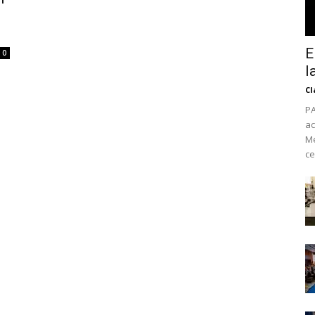
E
0
l
Cl
PA
ac
Mé
ce
No te pierdas de l
noticias
Suscríbete a nuestro boletín di
noticias del vapeo y la reducc
electrónico.