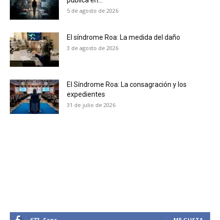
5 de agosto de 2026
No te pierdas de las
El síndrome Roa: La medida del daño
últimas noticias
3 de agosto de 2026
Suscríbete a nuestro boletín diario y
recibe todas las noticias del vapeo y la
El Síndrome Roa: La consagración y los
reducción de daños en tu correo
expedientes
electrónico.
31 de julio de 2026
Subscribe to our daily clipping and
receive all the news of vaping and
tobacco harm reduction in your email.
SUBSCRIBIRSE
677
Fans
ME GUSTA