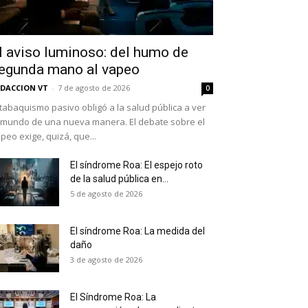
l aviso luminoso: del humo de
egunda mano al vapeo
DACCION VT
-
7 de agosto de 2026
0
 tabaquismo pasivo obligó a la salud pública a ver
 mundo de una nueva manera. El debate sobre el
peo exige, quizá, que...
El síndrome Roa: El espejo roto
de la salud pública en...
as últimas
5 de agosto de 2026
El síndrome Roa: La medida del
daño
ario y recibe todas las
3 de agosto de 2026
ión de daños en tu correo
El Síndrome Roa: La
 and receive all the news