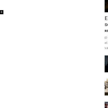
0
E
s
RE
El
el
va
No te pierdas de l
noticias
Suscríbete a nuestro boletín di
noticias del vapeo y la reducc
electrónico.
Subscribe to our daily clipping