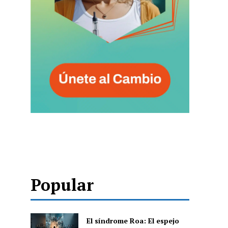
Popular
El síndrome Roa: El espejo