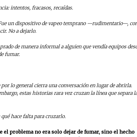
ia: intentos, fracasos, recaídas.
n. Fue un dispositivo de vapeo temprano —rudimentario—, co
No te pierdas de l
ir. No a dejarlo.
noticias
mprado de manera informal a alguien que vendía equipos des
Suscríbete a nuestro boletín di
de fumar.
noticias del vapeo y la reducc
electrónico.
Subscribe to our daily clipping
 por lo general cierra una conversación en lugar de abrirla.
of vaping and tobacco harm re
mbargo, estas historias rara vez cruzan la línea que separa l
qué hace falta para cruzarlo.
e el problema no era solo dejar de fumar, sino el hecho