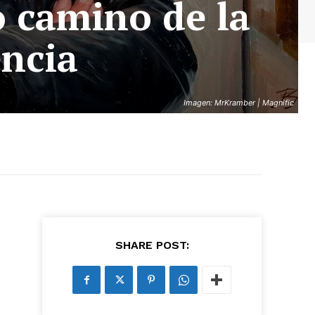
o camino de la
encia
Imagen: MrKramber | Magnific
SHARE POST: