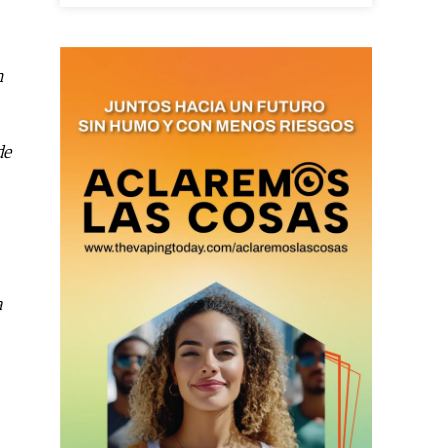
n
as últimas
de
ario y recibe todas las
ión de daños en tu correo
 and receive all the news
duction in your email.
a
SUBSCRIBIRSE