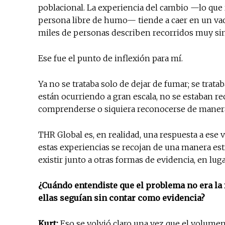
poblacional. La experiencia del cambio —lo que
persona libre de humo— tiende a caer en un va
miles de personas describen recorridos muy sim
Ese fue el punto de inflexión para mí.
Ya no se trataba solo de dejar de fumar; se trat
están ocurriendo a gran escala, no se estaban r
comprenderse o siquiera reconocerse de manera s
THR Global es, en realidad, una respuesta a ese va
estas experiencias se recojan de una manera es
existir junto a otras formas de evidencia, en lu
¿Cuándo entendiste que el problema no era la f
ellas seguían sin contar como evidencia?
Kurt:
Eso se volvió claro una vez que el volumen 