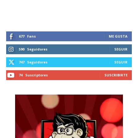
recibe todas las noticias del vapeo y la
reducción de daños en tu correo
electrónico.
Subscribe to our daily clipping and
receive all the news of vaping and
677
Fans
ME GUSTA
tobacco harm reduction in your email.
590
Seguidores
SEGUIR
SUBSCRIBIRSE
747
Seguidores
SEGUIR
74
Suscriptores
SUSCRIBIRTE