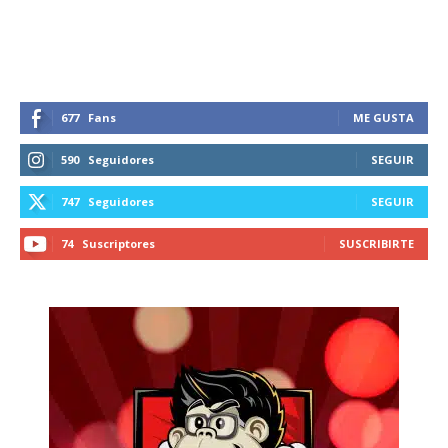
recibe todas las noticias del vapeo y la
reducción de daños en tu correo
electrónico.
Subscribe to our daily clipping and
receive all the news of vaping and
677
Fans
ME GUSTA
tobacco harm reduction in your email.
590
Seguidores
SEGUIR
SUBSCRIBIRSE
747
Seguidores
SEGUIR
74
Suscriptores
SUSCRIBIRTE