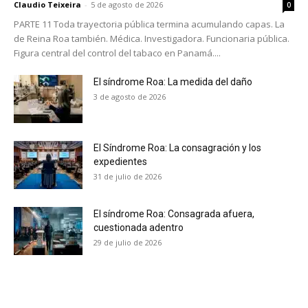
Claudio Teixeira
-
5 de agosto de 2026
0
PARTE 11 Toda trayectoria pública termina acumulando capas. La
de Reina Roa también. Médica. Investigadora. Funcionaria pública.
Figura central del control del tabaco en Panamá....
El síndrome Roa: La medida del daño
3 de agosto de 2026
El Síndrome Roa: La consagración y los
expedientes
31 de julio de 2026
El síndrome Roa: Consagrada afuera,
cuestionada adentro
29 de julio de 2026
No te pierdas de las
últimas noticias
Suscríbete a nuestro boletín diario y