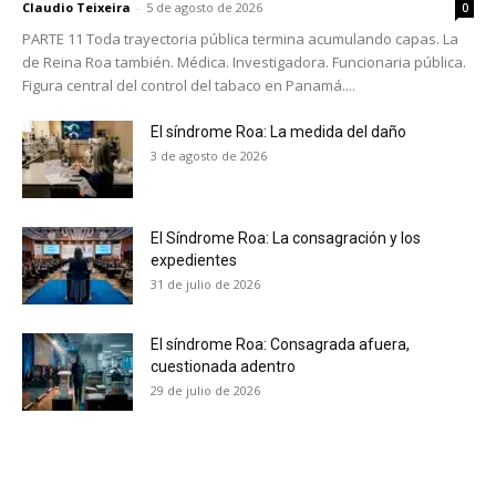
Claudio Teixeira
-
5 de agosto de 2026
0
PARTE 11 Toda trayectoria pública termina acumulando capas. La
de Reina Roa también. Médica. Investigadora. Funcionaria pública.
Figura central del control del tabaco en Panamá....
El síndrome Roa: La medida del daño
3 de agosto de 2026
El Síndrome Roa: La consagración y los
expedientes
31 de julio de 2026
El síndrome Roa: Consagrada afuera,
cuestionada adentro
29 de julio de 2026
No te pierdas de las
últimas noticias
Suscríbete a nuestro boletín diario y