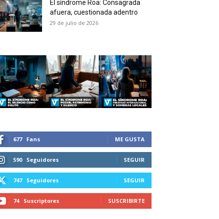
El síndrome Roa: Consagrada
 and receive all the news
afuera, cuestionada adentro
duction in your email.
29 de julio de 2026
SUBSCRIBIRSE
677
Fans
ME GUSTA
590
Seguidores
SEGUIR
747
Seguidores
SEGUIR
74
Suscriptores
SUSCRIBIRTE