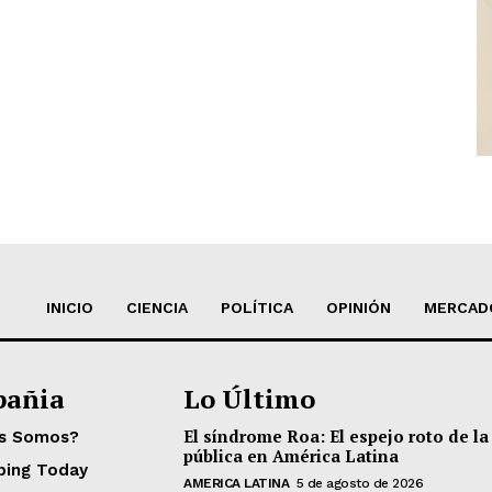
INICIO
CIENCIA
POLÍTICA
OPINIÓN
MERCAD
añia
Lo Último
El síndrome Roa: El espejo roto de la
es Somos?
pública en América Latina
ping Today
AMERICA LATINA
5 de agosto de 2026