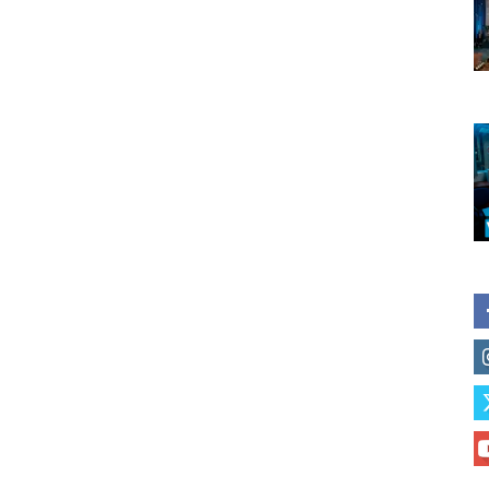
Subscribe to our daily clipping
of vaping and tobacco harm re