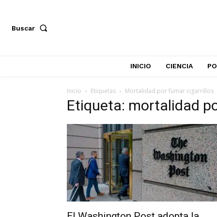
Buscar
INICIO
CIENCIA
PO
Inicio
Etiquetas
Mortalidad por fumar cigarrillos
Etiqueta: mortalidad po
El Washington Post adopta la