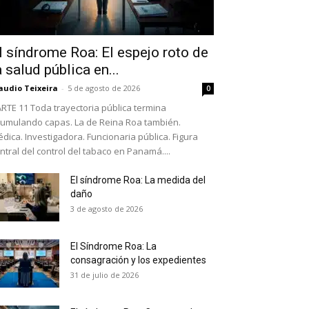
l síndrome Roa: El espejo roto de
a salud pública en...
audio Teixeira
-
5 de agosto de 2026
0
RTE 11 Toda trayectoria pública termina
umulando capas. La de Reina Roa también.
dica. Investigadora. Funcionaria pública. Figura
ntral del control del tabaco en Panamá....
El síndrome Roa: La medida del
daño
as últimas
3 de agosto de 2026
El Síndrome Roa: La
ario y recibe todas las
consagración y los expedientes
ión de daños en tu correo
31 de julio de 2026