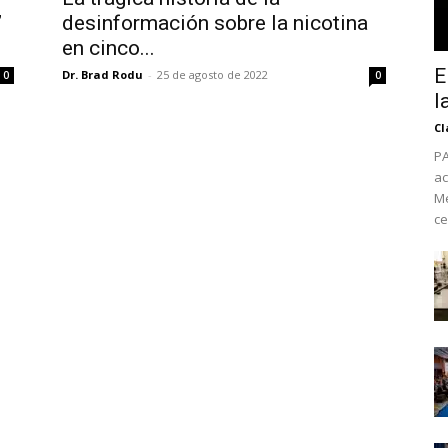
”
desinformación sobre la nicotina
en cinco...
E
Dr. Brad Rodu
-
25 de agosto de 2022
0
0
l
Cl
PA
ac
Mé
ce
No te pierdas de l
noticias
Suscríbete a nuestro boletín di
noticias del vapeo y la reducc
electrónico.