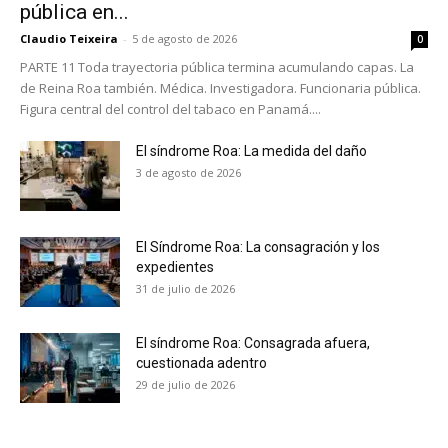
pública en...
Claudio Teixeira
-
5 de agosto de 2026
0
PARTE 11 Toda trayectoria pública termina acumulando capas. La
de Reina Roa también. Médica. Investigadora. Funcionaria pública.
Figura central del control del tabaco en Panamá....
El síndrome Roa: La medida del daño
3 de agosto de 2026
El Síndrome Roa: La consagración y los
expedientes
31 de julio de 2026
El síndrome Roa: Consagrada afuera,
cuestionada adentro
No te pierdas de las
29 de julio de 2026
últimas noticias