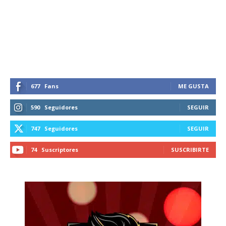
Suscríbete a nuestro boletín diario y
recibe todas las noticias del vapeo y la
reducción de daños en tu correo
electrónico.
Subscribe to our daily clipping and
receive all the news of vaping and
tobacco harm reduction in your email.
677
Fans
ME GUSTA
SUBSCRIBIRSE
590
Seguidores
SEGUIR
747
Seguidores
SEGUIR
74
Suscriptores
SUSCRIBIRTE