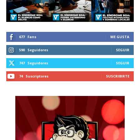
recibe todas las noticias del vapeo y la
reducción de daños en tu correo
electrónico.
Subscribe to our daily clipping and
receive all the news of vaping and
677
Fans
ME GUSTA
tobacco harm reduction in your email.
590
Seguidores
SEGUIR
SUBSCRIBIRSE
747
Seguidores
SEGUIR
74
Suscriptores
SUSCRIBIRTE